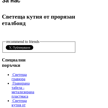
За нас
Светеща кутия от прорязан
еталбонд
recommend to friends
Специални
поръчки
Светеща
гравюра
Гравирана
табела -
метализирана
пластмаса
Светеща
кутия от