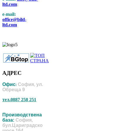
ltd.com
;
e-mail:
office@bild-
ltd.com
АДРЕС
Офис
София, ул.
:
Обреща 9
тел.0887 258 251
Производствена
база:
София,
бул.Цариградско
шосе 164