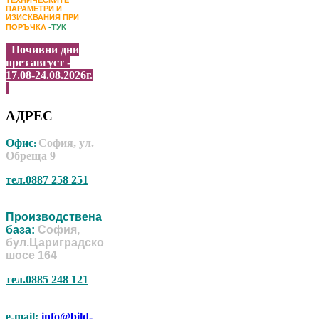
ПАРАМЕТРИ И
ИЗИСКВАНИЯ ПРИ
ПОРЪЧКА
-ТУК
Почивни дни
през август -
17.08-24.08.2026г.
АДРЕС
Офис
София, ул.
:
Обреща 9
-
тел.0887 258 251
Производствена
база:
София,
бул.Цариградско
шосе 164
тел.0885 248 121
e-mail:
info@bild-