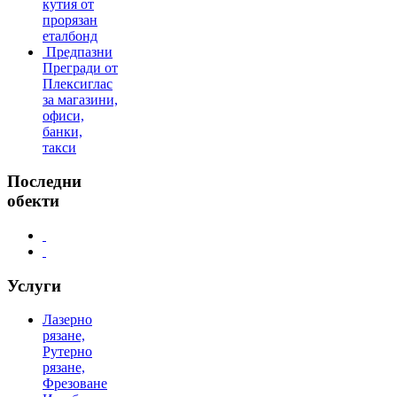
кутия от
прорязан
еталбонд
Предпазни
Прегради от
Плексиглас
за магазини,
офиси,
банки,
такси
Последни
обекти
Услуги
Лазерно
рязане,
Рутерно
рязане,
Фрезоване