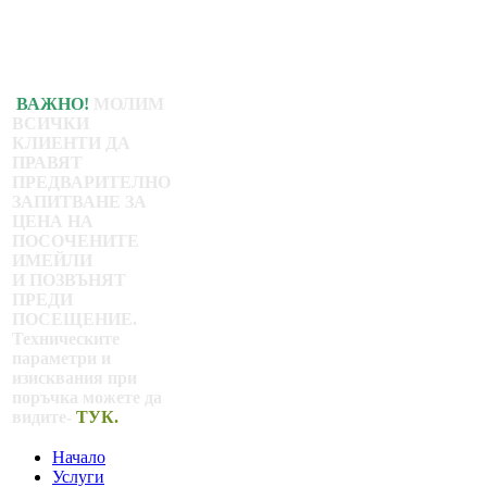
ВАЖНО!
МОЛИМ
ВСИЧКИ
КЛИЕНТИ ДА
ПРАВЯТ
ПРЕДВАРИТЕЛНО
ЗАПИТВАНЕ ЗА
ЦЕНА НА
ПОСОЧЕНИТЕ
ИМЕЙЛИ
И ПОЗВЪНЯТ
ПРЕДИ
ПОСЕЩЕНИЕ.
Техническите
параметри и
изисквания при
поръчка можете да
видите-
ТУК.
Начало
Услуги