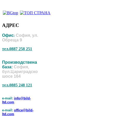
АДРЕС
Офис
София, ул.
:
Обреща 9
тел.0887 258 251
Производствена
база:
София,
бул.Цариградско
шосе 164
тел.0885 248 121
e-mail:
info@bild-
ltd.com
;
e-mail:
office@bild-
ltd.com