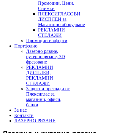
Промоции, Цени,
Снимки
ПЛЕКСИГЛАСОВИ
ДИСПЛЕИ за
Магазинно оборудване
РЕКЛАМНИ
СТЕЛАЖИ
Промоции и оферти
Портфолио
Лазерно рязане,
рутерно рязане, 3D
фрезоване
РЕКЛАМНИ
ДИСПЛЕИ,
РЕКЛАМНИ
СТЕЛАЖИ
Защитни прегради от
Плексиглас за
магазини, офиси,
банки
За нас
Контакти
ЛАЗЕРНО РЯЗАНЕ