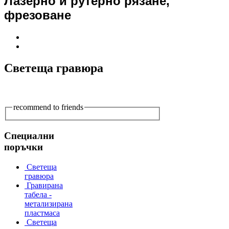
Лазерно и рутерно рязане,
фрезоване
Светеща гравюра
recommend to friends
Специални
поръчки
Светеща
гравюра
Гравирана
табела -
метализирана
пластмаса
Светеща