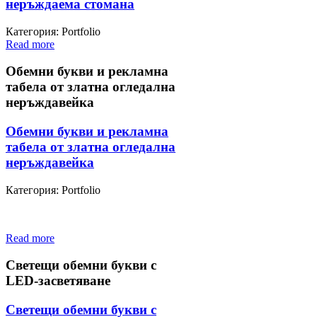
неръждаема стомана
Категория: Portfolio
Read more
Обемни букви и рекламна
табела от златна огледална
неръждавейка
Обемни букви и рекламна
табела от златна огледална
неръждавейка
Категория: Portfolio
Read more
Светещи обемни букви с
LED-засветяване
Светещи обемни букви с