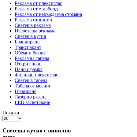
Реклама от плексиглас
Реклама от еталбонд
Реклама от неръждаема стомана
Реклама от винил
Светеща реклама
Несветеща реклама
Светеща кутия
Брандиране
Транспарант
Обемни букви
Рекламна табела
Открит неон
Пано с рамка
Фолиран плексиглас
Светеща табела
Табела от месинг
Гравиране
Лазерно рязане
LED засветяване
Покажи
Светеща кутия с винилно