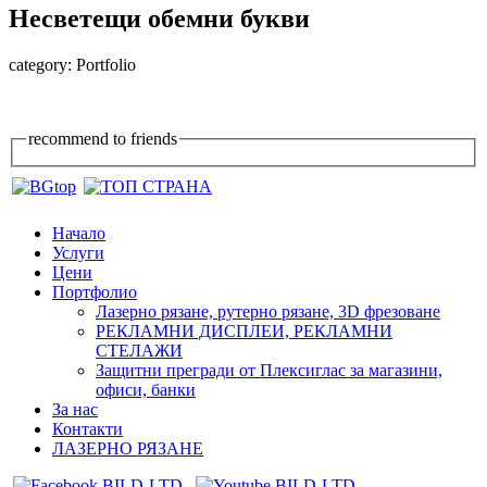
Несветещи обемни букви
category:
Portfolio
recommend to friends
Начало
Услуги
Цени
Портфолио
Лазерно рязане, рутерно рязане, 3D фрезоване
РЕКЛАМНИ ДИСПЛЕИ, РЕКЛАМНИ
СТЕЛАЖИ
Защитни прегради от Плексиглас за магазини,
офиси, банки
За нас
Контакти
ЛАЗЕРНО РЯЗАНЕ