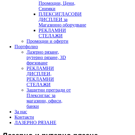
Промоции, Цени,
Снимки
ПЛЕКСИГЛАСОВИ
ДИСПЛЕИ за
Магазинно оборудване
РЕКЛАМНИ
СТЕЛАЖИ
Промоции и оферти
Портфолио
Лазерно рязане,
рутерно рязане, 3D
фрезоване
РЕКЛАМНИ
ДИСПЛЕИ,
РЕКЛАМНИ
СТЕЛАЖИ
Защитни прегради от
Плексиглас за
магазини, офиси,
банки
За нас
Контакти
ЛАЗЕРНО РЯЗАНЕ