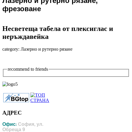
Лазерно и рутерно рязане,
фрезоване
Несветеща табела от плексиглас и
неръждавейка
category:
Лазерно и рутерно рязане
recommend to friends
АДРЕС
Офис
София, ул.
:
Обреща 9