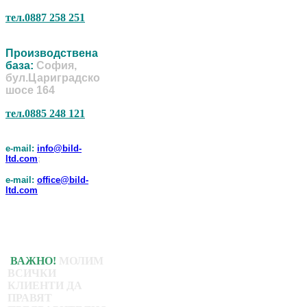
тел.0887 258 251
Производствена
база:
София,
бул.Цариградско
шосе 164
тел.0885 248 121
e-mail:
info@bild-
ltd.com
;
e-mail:
office@bild-
ltd.com
ВАЖНО!
МОЛИМ
ВСИЧКИ
КЛИЕНТИ ДА
ПРАВЯТ